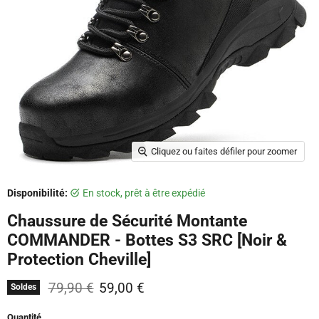
Cliquez ou faites défiler pour zoomer
Disponibilité:
en stock, prêt à être expédié
Chaussure de Sécurité Montante
COMMANDER - Bottes S3 SRC [Noir &
Protection Cheville]
Prix d'origine
Prix actuel
79,90 €
59,00 €
Soldes
Quantité